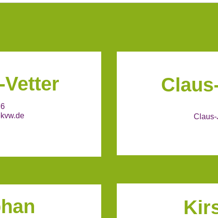
-Vetter
Claus
26
ekvw.de
Claus-
phan
Kir