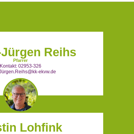
-Jürgen Reihs
Pfarrer
Kontakt: 02953-326
Jürgen.Reihs@kk-ekvw.de
stin Lohfink