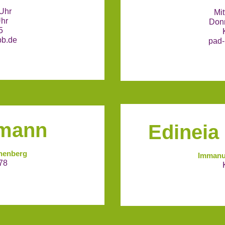
 Uhr
Mi
Uhr
Donn
5
pb.de
pad-
ßmann
Edineia
nenberg
Immanu
78