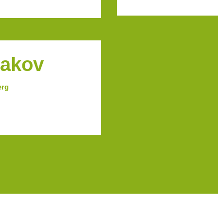
makov
erg