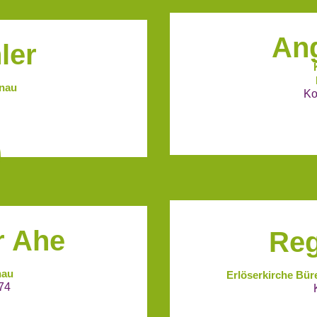
Ang
ler
enau
Ko
r Ahe
Reg
nau
Erlöserkirche Bü
74