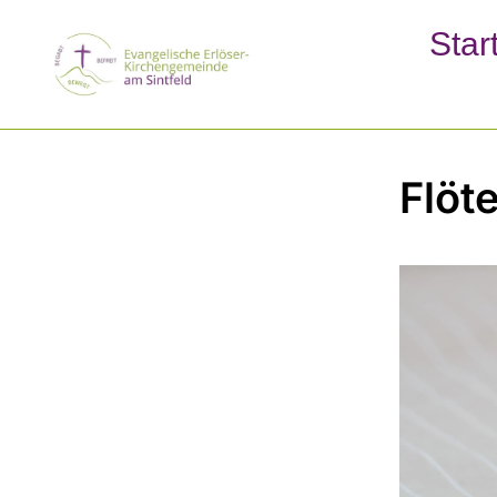
Star
Flöt